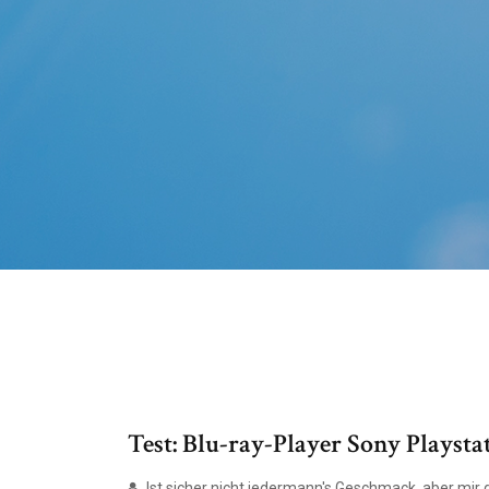
Test: Blu-ray-Player Sony Playsta
Ist sicher nicht jedermann's Geschmack, aber mir ge