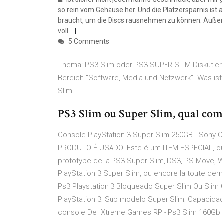
so rein vom Gehäuse her. Und die Platzersparnis ist
braucht, um die Discs rausnehmen zu können. Außerd
voll
5 Comments
Thema: PS3 Slim oder PS3 SUPER SLIM Diskutie
Bereich "Software, Media und Netzwerk". Was ist
Slim
PS3 Slim ou Super Slim, qual co
Console PlayStation 3 Super Slim 250GB - Sony 
PRODUTO É USADO! Este é um ITEM ESPECIAL, ou 
prototype de la PS3 Super Slim, DS3, PS Move, Wii
PlayStation 3 Super Slim, ou encore la toute der
Ps3 Playstation 3 Bloqueado Super Slim Ou Slim 
PlayStation 3; Sub modelo Super Slim; Capacida
console De Xtreme Games RP - Ps3 Slim 160Gb 