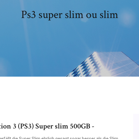
Ps3 super slim ou slim
tion 3 (PS3) Super slim 500GB -
fällt die Super Slim ehrlich gesagt sogar besser als die Slim,