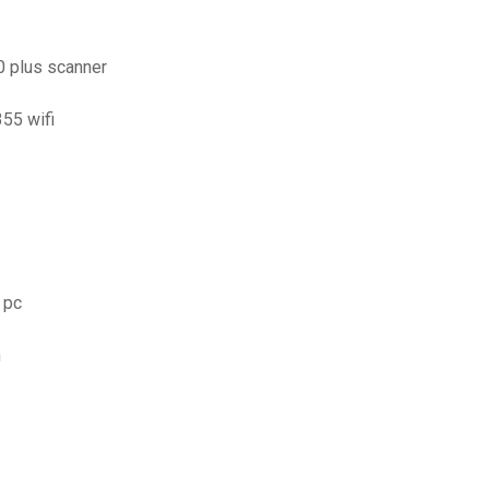
0 plus scanner
55 wifi
 pc
n