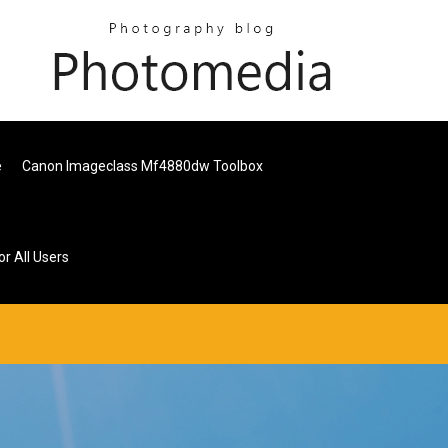
e
Canon Imageclass Mf4880dw Toolbox
r All Users