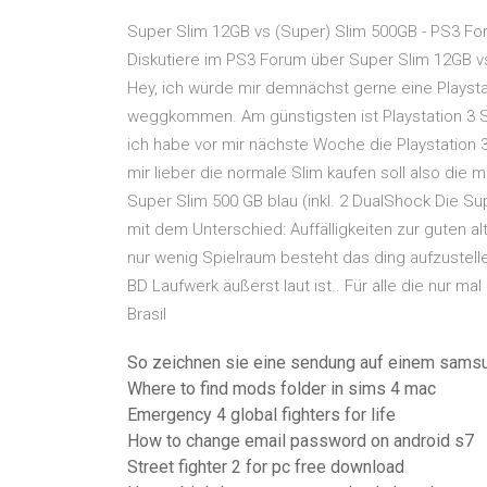
Super Slim 12GB vs (Super) Slim 500GB - PS3 F
Diskutiere im PS3 Forum über Super Slim 12GB v
Hey, ich würde mir demnächst gerne eine Playsta
weggkommen. Am günstigsten ist Playstation 3 Sl
ich habe vor mir nächste Woche die Playstation 3
mir lieber die normale Slim kaufen soll also die 
Super Slim 500 GB blau (inkl. 2 DualShock Die S
mit dem Unterschied: Auffälligkeiten zur guten 
nur wenig Spielraum besteht das ding aufzustell
BD Laufwerk äußerst laut ist.. Für alle die nur m
Brasil
So zeichnen sie eine sendung auf einem samsu
Where to find mods folder in sims 4 mac
Emergency 4 global fighters for life
How to change email password on android s7
Street fighter 2 for pc free download