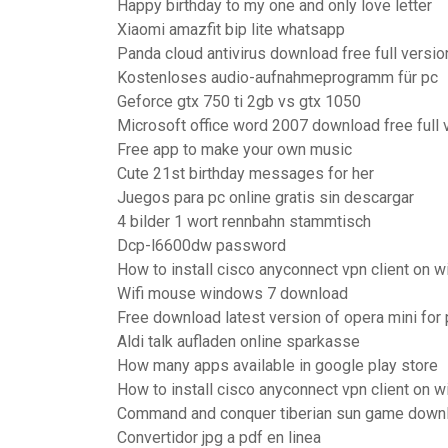
Happy birthday to my one and only love letter
Xiaomi amazfit bip lite whatsapp
Panda cloud antivirus download free full versio
Kostenloses audio-aufnahmeprogramm für pc
Geforce gtx 750 ti 2gb vs gtx 1050
Microsoft office word 2007 download free full
Free app to make your own music
Cute 21st birthday messages for her
Juegos para pc online gratis sin descargar
4 bilder 1 wort rennbahn stammtisch
Dcp-l6600dw password
How to install cisco anyconnect vpn client on 
Wifi mouse windows 7 download
Free download latest version of opera mini fo
Aldi talk aufladen online sparkasse
How many apps available in google play store
How to install cisco anyconnect vpn client on 
Command and conquer tiberian sun game down
Convertidor jpg a pdf en linea