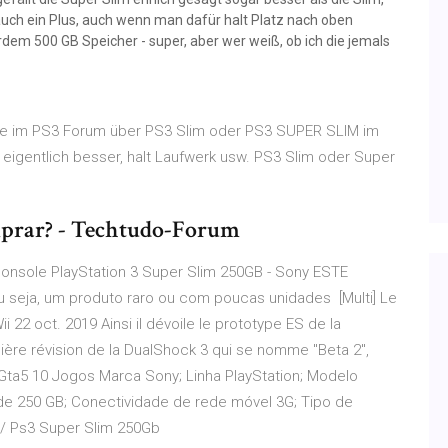
 auch ein Plus, auch wenn man dafür halt Platz nach oben
em 500 GB Speicher - super, aber wer weiß, ob ich die jemals
re im PS3 Forum über PS3 Slim oder PS3 SUPER SLIM im
 eigentlich besser, halt Laufwerk usw. PS3 Slim oder Super
mprar? - Techtudo-Forum
Console PlayStation 3 Super Slim 250GB - Sony ESTE
seja, um produto raro ou com poucas unidades [Multi] Le
 22 oct. 2019 Ainsi il dévoile le prototype ES de la
nière révision de la DualShock 3 qui se nomme "Beta 2",
Gta5 10 Jogos Marca Sony; Linha PlayStation; Modelo
de 250 GB; Conectividade de rede móvel 3G; Tipo de
/ Ps3 Super Slim 250Gb